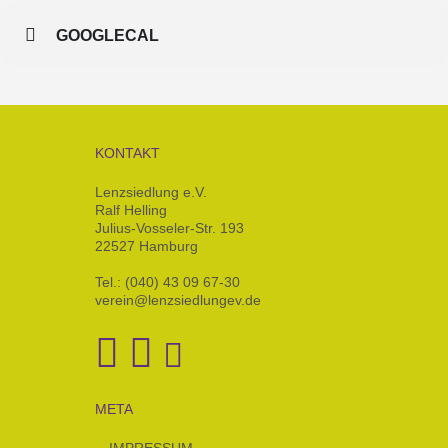
GOOGLECAL
KONTAKT
Lenzsiedlung e.V.
Ralf Helling
Julius-Vosseler-Str. 193
22527 Hamburg
Tel.: (040) 43 09 67-30
verein@lenzsiedlungev.de
META