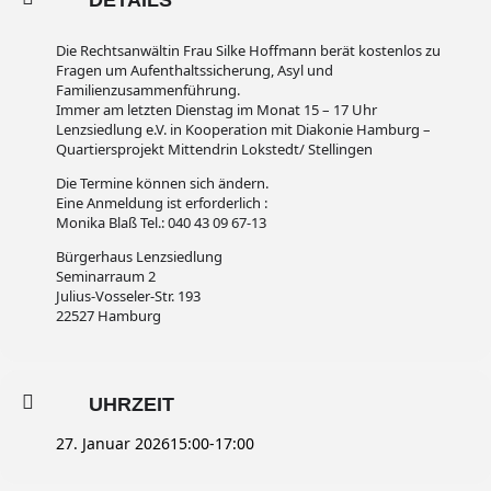
DETAILS
Die Rechtsanwältin Frau Silke Hoffmann berät kostenlos zu
Fragen um Aufenthaltssicherung, Asyl und
Familienzusammenführung.
Immer am letzten Dienstag im Monat 15 – 17 Uhr
Lenzsiedlung e.V. in Kooperation mit Diakonie Hamburg –
Quartiersprojekt Mittendrin Lokstedt/ Stellingen
Die Termine können sich ändern.
Eine Anmeldung ist erforderlich :
Monika Blaß Tel.: 040 43 09 67-13
Bürgerhaus Lenzsiedlung
Seminarraum 2
Julius-Vosseler-Str. 193
22527 Hamburg
UHRZEIT
27. Januar 2026
15:00
-
17:00