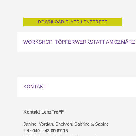
DOWNLOAD FLYER LENZTREFF
WORKSHOP: TÖPFERWERKSTATT AM 02.MÄRZ 
KONTAKT
KONTAKT
ME
Lenzsiedlung e.V.
I
Ralf Helling
Kontakt LenzTreFF
D
Julius-Vosseler-Str. 193
22527 Hamburg
Janine, Yordan, Shohreh, Sabrine & Sabine
Tel.:
040 – 43 09 67-15
Tel.: (040) 43 09 67-30