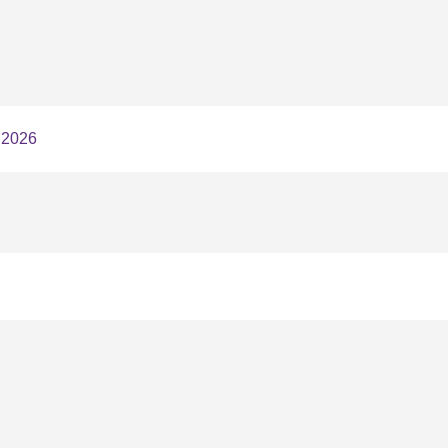
2026
TA
MPRESSUM
ATENSCHUTZERKLÄRUNG