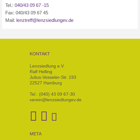
Tel.:
040/43 09 67 -15
Fax: 040/43 09 67 45
Mail:
lenztreff@lenzsiedlungev.de
KONTAKT
Lenzsiedlung e.V.
Ralf Helling
Julius-Vosseler-Str. 193
22527 Hamburg
Tel.: (040) 43 09 67-30
verein@lenzsiedlungev.de
META