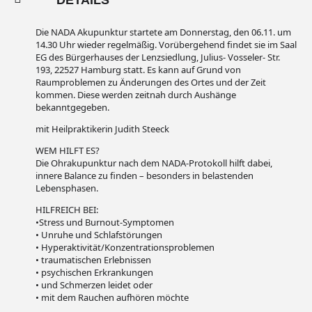
DETAILS
Die NADA Akupunktur startete am Donnerstag, den 06.11. um
14.30 Uhr wieder regelmäßig. Vorübergehend findet sie im Saal
EG des Bürgerhauses der Lenzsiedlung, Julius- Vosseler- Str.
193, 22527 Hamburg statt. Es kann auf Grund von
Raumproblemen zu Änderungen des Ortes und der Zeit
kommen. Diese werden zeitnah durch Aushänge
bekanntgegeben.
mit Heilpraktikerin Judith Steeck
WEM HILFT ES?
Die Ohrakupunktur nach dem NADA-Protokoll hilft dabei,
innere Balance zu finden – besonders in belastenden
Lebensphasen.
HILFREICH BEI:
•Stress und Burnout-Symptomen
• Unruhe und Schlafstörungen
• Hyperaktivität/Konzentrationsproblemen
• traumatischen Erlebnissen
• psychischen Erkrankungen
• und Schmerzen leidet oder
• mit dem Rauchen aufhören möchte